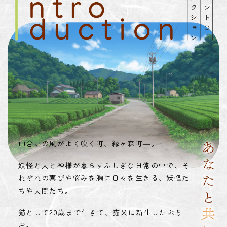
山合いの風がよく吹く町、縁ヶ森町―。
妖怪と人と神様が暮らすふしぎな日常の中で、そ
れぞれの喜びや悩みを胸に日々を生きる、妖怪た
ちや人間たち。
猫として20歳まで生きて、猫又に新生したぶち
お。