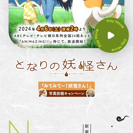
P
L
A
Y
M
O
V
I
E