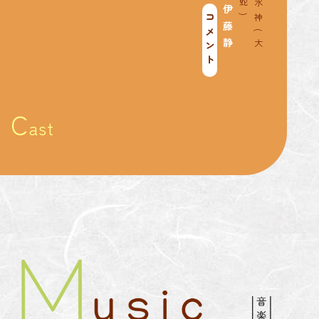
)
水
神
(
大
蛇
伊藤静
コメント
C
ast