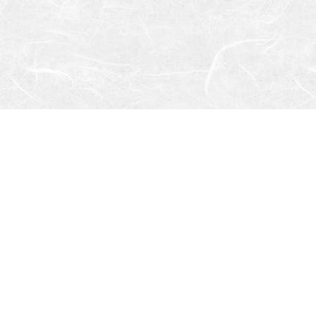
Share
X
F
L
s
a
I
h
c
N
a
e
E
r
b
s
©noho・イースト・プレス/「となりの妖怪さん」製作委員会
e
o
h
o
a