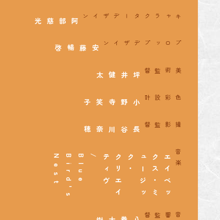
キャラクターデザイン
阿部慈光
プロップデザイン
安藤暢啓
美術監督
坪井健太
色彩設計
小野寺笑子
撮影監督
長谷川奈穂
音楽
t
/
B
l
u
e
B
i
r
d
'
s
N
e
s
ヴ
ク
リ
エ
イ
テ
ィ
・
エ
イ
ベ
ッ
ク
ス
・
ミ
ュ
ー
ジ
ッ
ク
音響監督