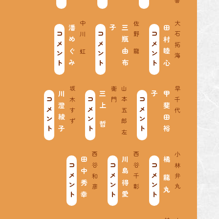
中川 虹
佐野 龍
大石拓海
潘めぐみ
三
瓶
由
布
子
田村睦心
コメント
コメント
コメント
坂木すず
門
山
本
五
郎
左
衛
早千代
川澄綾子
三上 哲
甲
斐
田
裕
子
コメント
コメント
コメント
西谷和彦
西谷千彰
小林弁丸
田中秀幸
川島得愛
橘 龍丸
コメント
コメント
コメント