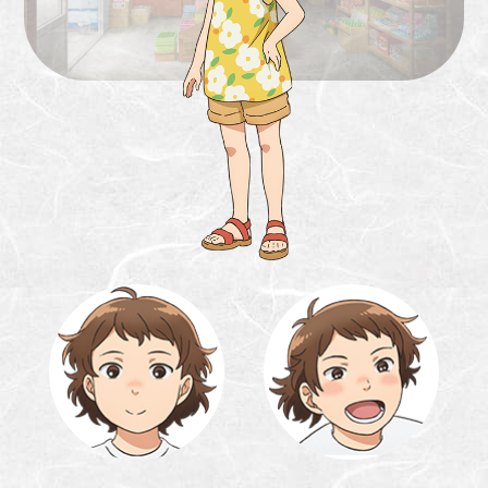
キ
キ
ャ
ャ
ラ
ラ
1
1
/
/
2
2
ク
ク
タ
タ
ー
ー
チ
チ
ェ
ェ
ン
ン
ジ
ジ