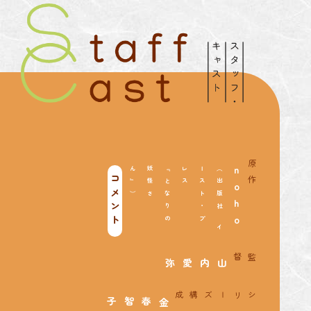
原作
）
『
と
な
り
の
妖
怪
さ
ん
』
ス
（
出
版
社
イ
ー
ス
ト
・
プ
レ
ｎｏｈｏ
コメント
監督
山内愛弥
シリーズ構成
金春智子