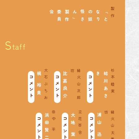
製作
会
「
と
な
り
の
妖
怪
さ
ん
」
製
作
委
員
S
taff
大石ぶちお
坊
縁
火
山
次
郎
杉本睦実
梶 裕貴
比嘉良介
結
川
あ
さ
き
コメント
コメント
コメント
田中 平
立花百合
坊
縁
火
山
太
善
浜田賢二
大地 葉
浦山 迅
コメント
コメント
コメント