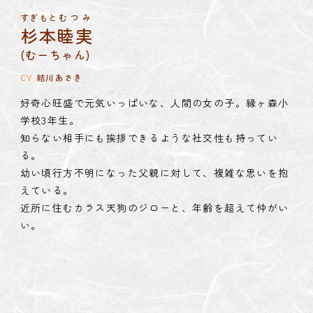
すぎもと
おおいし
たちばな
おおいし
なかがわ
さんもと
こばやし
すいじん
ふちびやま
ふちびやま
たなか
さかき
にしや
にしや
さの
かずひこ
ちあき
べんまる
むつみ
たくみ
ごろうざえもん
ゆり
たいら
りょう
れいん
じろうぼう
たぜんぼう
はやちよ
だいじゃ
縁火山
縁火山
田中
佐野
坂木
西谷
西谷
杉本
大石
立花
大石
中川
山本
小林
水神
千彰
和彦
すず
ぶちお
五郎左衛門
睦実
百合
拓海
弁丸
平
龍
虹
次郎坊
太善坊
早千代
(
大蛇
)
(むーちゃん)
(ジロー)
(おっちゃん)
(たくみ)
(りょう)
(ベトベトサン)
(ワーゲン)
CV
CV
CV
CV
CV
CV
CV
CV
梶裕貴
大地 葉
浜田賢二
潘めぐみ
三上 哲
川澄綾子
田中秀幸
伊藤静
CV
甲斐田裕子
CV
CV
CV
CV
CV
CV
CV
結川あさき
比嘉良介
浦山 迅
田村睦心
三瓶由布子
橘 龍丸
川島得愛
大石家の飼い猫が20歳になって新生した、猫又の青年。
化け狐。普段は人間の姿に変化している。
人間。27歳。保険会社に勤めている。
河童。縁ヶ森小学校５年生。
普段は人間の姿をしているが、実は魔界に12人いる魔王
猫又。300歳ぐらい。普段は人間に変化し、山本さんの
人間。67歳。一緒に暮らしてきたパートナーの奈美子を
100年前に縁ヶ森に現れ、ジローによって退治された大
ぐひん
狼のような姿の天狗、
狗賓
。
好奇心旺盛で元気いっぱいな、人間の女の子。縁ヶ森小
縁火山にある大杉から生まれたカラス天狗で、優しくて
ジローと共に縁ヶ森の土地とひとびとを守っている鼻高
ぶちおが暮らす大石家の次男。縁ヶ森小学校４年生。
たくみと仲がいい、縁ヶ森小学校５年生。しっかり者で
かつては気配だけの存在〈黒い影〉だったが、100年以
車のつくも神。パートナーの和彦と暮らしている。
シャイなところがありながらも、新しい環境に溶け込も
ぶちおに化け学を教えている。平とは親友。
明るく裏表がない性格の持ち主。困っているひとを放っ
同じクラスのりょうに憧れている。
の中の一人。
事務所のチーフマネージャーをしている。
病気で亡くし、ひどく落ち込んでいた時に、愛車だった
蛇の怨霊。
700歳ぐらい。
学校3年生。
のんびりした性格。
天狗。
兄の将希と共に、ぶちおとは本当の兄弟のように仲がい
正義感が強く、体育が得意。
上前にベトベトサンとして新生した。
人型の時は頭部が車の形、車の姿になった時は人を乗せ
うと努力し、自分がなぜ妖怪になったのか、これから何
サバサバしているが、内面はナイーブで傷つきやすいと
ておけないところがある。
控えめでおとなしいが、自分の考えをしっかりと持って
世界のあちこちに分身を置き、各地に同時に存在してい
昔は恨みや憎しみを募らせていたが、山本の言葉に救わ
ワーゲンがつくも神として新生した。
むつみを操って大杉の結界を解き、ジローへの恨みを晴
縁ヶ森町から遠く東にある、
知らない相手にも挨拶できるような社交性も持ってい
年齢は500歳ぐらい。鼻高天狗の太善坊(おっちゃん)と2
年齢は1200歳ぐらい。100年ほど前の戦争で片羽根を失
い。
同じクラスの虹のことが気になっている。
ベトベトサンになる前の記憶はない。
て走ることができる。
をすべきかを悩んでいる。
ころもある。
百合とは馬が合う親友。
いる。
る。
れた。
今はお互いを思いやりながら家族として生活を送ってい
らそうとする。
奥山の守主であり、
る。
人で暮らしていて、縁ヶ森の土地とひとびとを守ってい
った後、ジローに大天狗の地位を受け継がせた。
映画、宇宙などに興味があり、知識が豊富。
存在感がなく、近くにいても他人から気づかれないこと
ぶちおとは自動車学校で知り合い、友だちになった。
大石家の次男のたくみとは兄弟のような間柄。
芸能プロダクションを経営、自身もテレビに出演する有
同じ猫又の先輩として、ぶちおを気にかけてくれてい
る。
その土地とひとびとを守っている。
幼い頃行方不明になった父親に対して、複雑な思いを抱
る。
穏やかでさっぱりした性格。仲間との釣りを楽しみにし
が多い。
名人。
る。
丁寧で穏やかな物腰ながら、
えている。
むーちゃんを見守り、気にかけている。
ていて、料理も上手い。
毅然としている。
近所に住むカラス天狗のジローと、年齢を超えて仲がい
い。