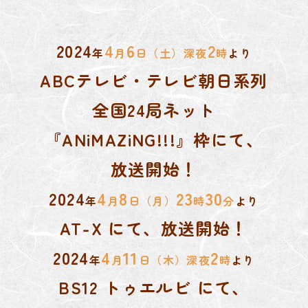
2024
4
6
2
年
月
日（土）深夜
時
より
ABCテレビ・テレビ朝日系列
全国24局ネット
『ANiMAZiNG!!!』枠にて、
放送開始！
2024
4
8
23
30
年
月
日（月）
時
分
より
AT-X にて、放送開始！
2024
4
11
2
年
月
日（木）深夜
時
より
BS12 トゥエルビ にて、