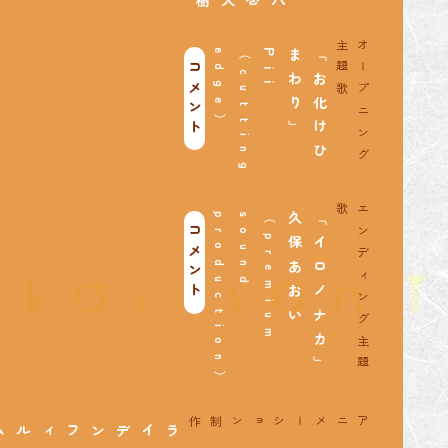
八巻大樹
歌
オ
ー
プ
ニ
ン
グ
主
題
）
（
c
u
t
t
i
n
g
e
d
g
e
Pii
」
「
お
化
け
ひ
ま
わ
り
コメント
歌
エ
ン
デ
ィ
ン
グ
主
題
）
（
p
r
e
m
i
u
m
s
o
u
n
d
p
r
o
d
u
c
t
i
o
n
久保あおい
「イロノナカ」
コメント
アニメーション制作
フィルム